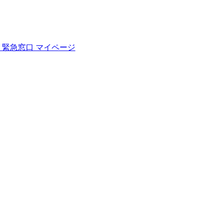
緊急窓口
マイページ