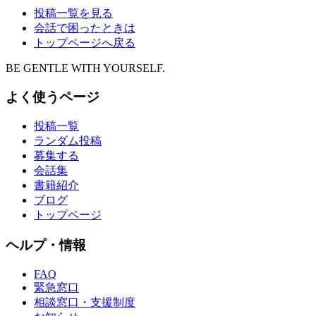
投稿一覧を見る
会話で困ったときは
トップページへ戻る
BE GENTLE WITH YOURSELF.
よく使うページ
投稿一覧
ランダム投稿
募集する
会話集
書籍紹介
ブログ
トップページ
ヘルプ・情報
FAQ
緊急窓口
相談窓口・支援制度