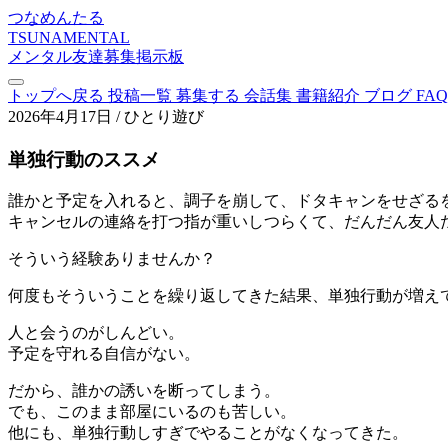
つなめんたる
TSUNAMENTAL
メンタル友達募集掲示板
トップへ戻る
投稿一覧
募集する
会話集
書籍紹介
ブログ
FAQ
2026年4月17日
/
ひとり遊び
単独行動のススメ
誰かと予定を入れると、調子を崩して、ドタキャンをせざる
キャンセルの連絡を打つ指が重いしつらくて、だんだん友人
そういう経験ありませんか？
何度もそういうことを繰り返してきた結果、単独行動が増え
人と会うのがしんどい。
予定を守れる自信がない。
だから、誰かの誘いを断ってしまう。
でも、このまま部屋にいるのも苦しい。
他にも、単独行動しすぎでやることがなくなってきた。