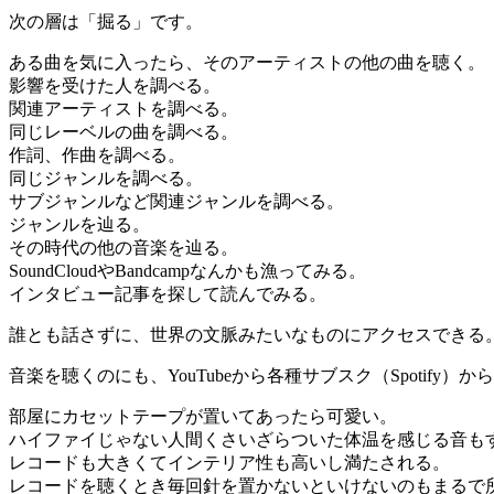
次の層は「掘る」です。
ある曲を気に入ったら、そのアーティストの他の曲を聴く。
影響を受けた人を調べる。
関連アーティストを調べる。
同じレーベルの曲を調べる。
作詞、作曲を調べる。
同じジャンルを調べる。
サブジャンルなど関連ジャンルを調べる。
ジャンルを辿る。
その時代の他の音楽を辿る。
SoundCloudやBandcampなんかも漁ってみる。
インタビュー記事を探して読んでみる。
誰とも話さずに、世界の文脈みたいなものにアクセスできる
音楽を聴くのにも、YouTubeから各種サブスク（Spotif
部屋にカセットテープが置いてあったら可愛い。
ハイファイじゃない人間くさいざらついた体温を感じる音も
レコードも大きくてインテリア性も高いし満たされる。
レコードを聴くとき毎回針を置かないといけないのもまるで