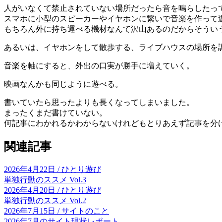
人がいなくて禁止されていない場所だったら音を鳴らしたっ
スマホに小型のスピーカーやイヤホンに繋いで音楽を作って
もちろん外に持ち運べる機材なんて沢山あるのだからそうい
あるいは、イヤホンをして散歩する、ライブハウスの場所を
音楽を軸にすると、外出の口実が勝手に増えていく。
映画なんかも同じように遊べる。
書いていたら思ったよりも長くなってしまいました。
まったくまだ書けていない。
何記事にわかれるかわからないけれどもとりあえず記事を分
関連記事
2026年4月22日
/
ひとり遊び
単独行動のススメ Vol.3
2026年4月20日
/
ひとり遊び
単独行動のススメ Vol.2
2026年7月15日
/
サイトのこと
2026年7月のサイト現状レポート