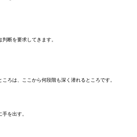
。
は判断を要求してきます。
ところは、ここから何段階も深く潜れるところです。
に手を出す。